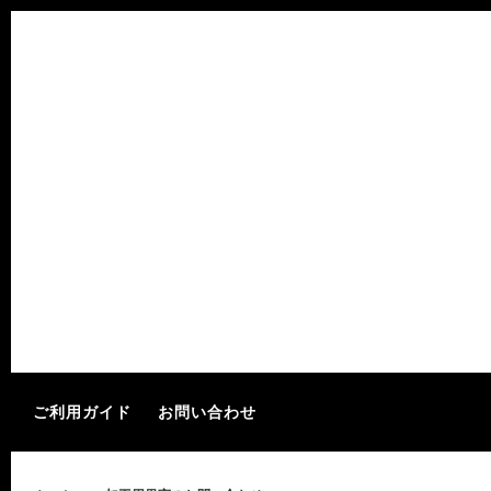
和梨 ｰWANASHIｰ
GENTS STORE
ルレクチェ
加工用
メッセージカード(無料)
ご利用ガイド
お問い合わせ