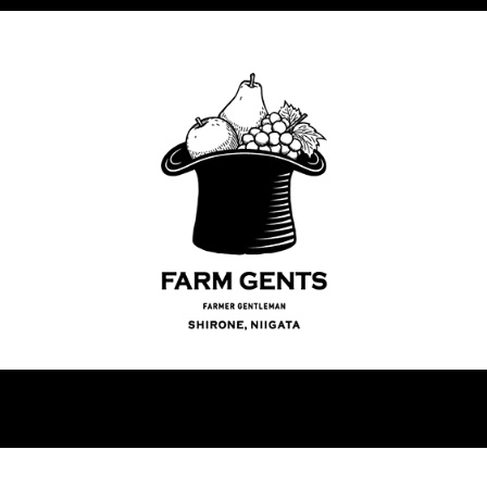
 ｰLe Lectierｰ
果実のお問い合わせ
GENTEES DEPARTMENT ORI
【栽培品種】 和梨-WANASHI-
PRODUCT