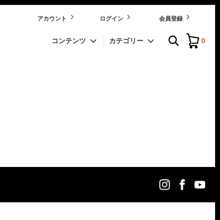
アカウント
ログイン
会員登録
0
コンテンツ
カテゴリー
GINAL
GENTS MAGAZINE -ジェンツマガジン-
【栽培品種】 ルレクチェ-Le Lectier-
農園通信